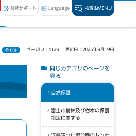
閲覧サポート
Language
検索&
MENU
ページID：4129
更新日：2025年9月19日
印刷
同じカテゴリのページを
見る
自然保護
富士市樹林及び樹木の保護
指定に関する
浮島沼つり場公園のトンボ