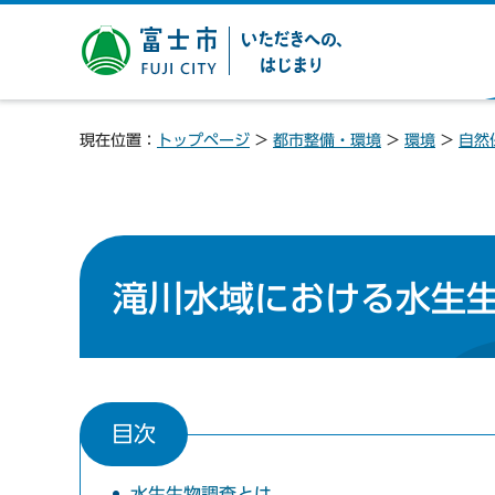
富士市 いただきへの、は
じまり
現在位置：
トップページ
>
都市整備・環境
>
環境
>
自然
滝川水域における水生
目次
水生生物調査とは