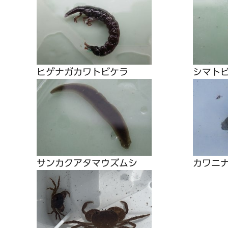
ヒゲナガカワトビケラ
シマト
サンカクアタマウズムシ
カワニ