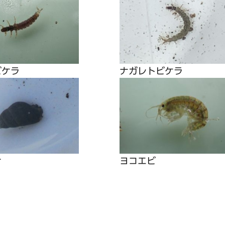
ビケラ
ナガレトビケラ
ナ
ヨコエビ