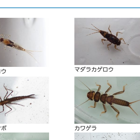
マダラカゲロウ
ロウ
ンボ
カワゲラ