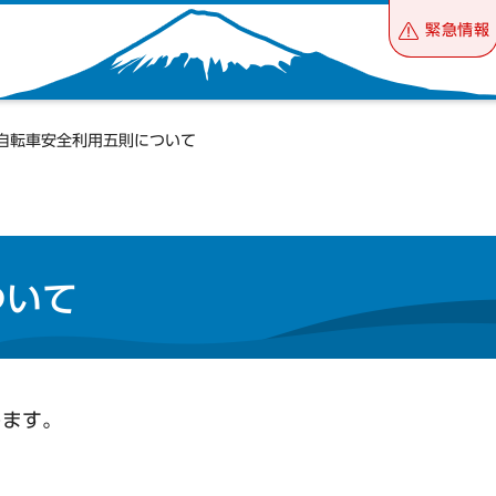
緊急情報
 自転車安全利用五則について
ついて
します。