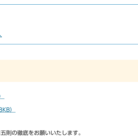
入
）
3KB）
用五則の徹底をお願いいたします。