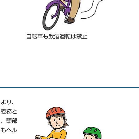
自転車も飲酒運転は禁止
により、
力義務と
合、頭部
ももヘル