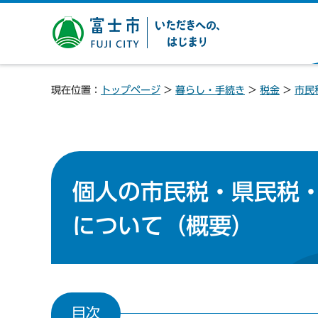
富士市 いただきへの、は
じまり
現在位置：
トップページ
>
暮らし・手続き
>
税金
>
市民
個人の市民税・県民税
について（概要）
目次