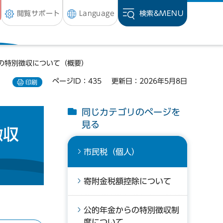
閲覧サポート
Language
検索&
MENU
の特別徴収について（概要）
ページID：435
更新日：2026年5月8日
印刷
同じカテゴリのページを
見る
徴収
市民税（個人）
寄附金税額控除について
公的年金からの特別徴収制
度について