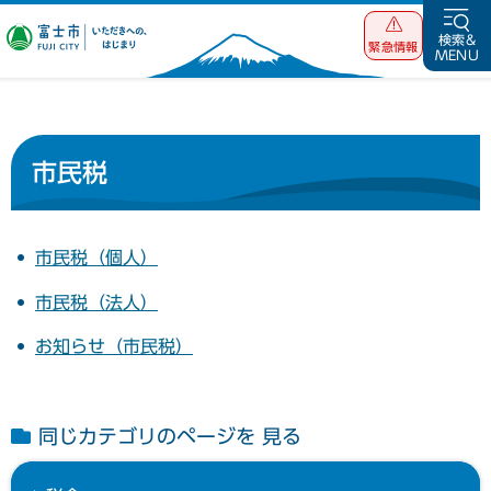
富士市 いただ
検索&
緊急情報
MENU
きへの、はじま
り
市民税
市民税（個人）
市民税（法人）
お知らせ（市民税）
同じカテゴリのページを 見る