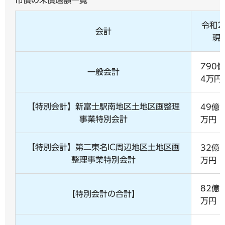
市債の未償還額一覧
令和2
会計
現
790億
一般会計
4万円
【特別会計】新富士駅南地区土地区画整理
49億2
事業特別会計
万円
【特別会計】第二東名IC周辺地区土地区画
32億8
整理事業特別会計
万円
82億1
【特別会計の合計】
万円