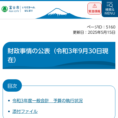
富士市 いただ
検索&
緊急情報
MENU
きへの、はじま
り
ページID：5160
更新日：2025年5月15日
財政事情の公表（令和3年9月30日現
在）
目次
令和3年度一般会計 予算の執行状況
添付ファイル