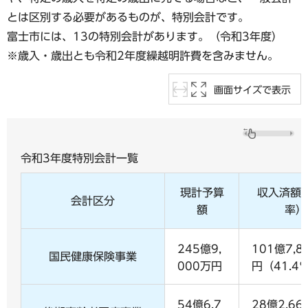
とは区別する必要があるものが、特別会計です。
富士市には、13の特別会計があります。（令和3年度）
※歳入・歳出とも令和2年度繰越明許費を含みません。
画面サイズで表示
令和3年度特別会計一覧
現計予算
収入済額
会計区分
額
率）
245億9,
101億7,8
国民健康保険事業
000万円
円（41.4
54億6,7
28億2,6