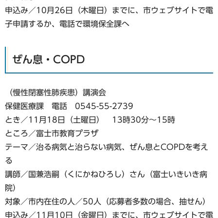
申込み／10月26日（木曜日）までに、市ウェブサイトで電
子申請するか、電話で環境保全課へ
ぜん息・COPD
（慢性閉塞性肺疾患）講演会
保健医療課 電話 0545-55-2739
とき／11月18日（土曜日） 13時30分～15時
ところ／富士市教育プラザ
テーマ／治る病気と治らない病気、ぜん息とCOPDを考え
る
講師／国兼浩嗣（くにかねひろし）さん（富士いきいき病
院）
対象／市内在住の人／50人（応募者多数の場合、抽せん）
申込み／11月10日（金曜日）までに、市ウェブサイトで電