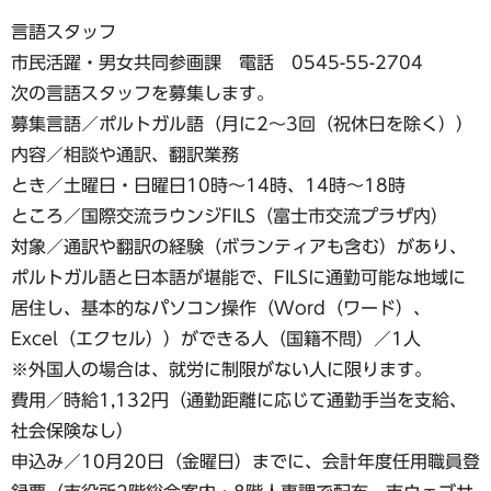
言語スタッフ
市民活躍・男女共同参画課 電話 0545-55-2704
次の言語スタッフを募集します。
募集言語／ポルトガル語（月に2〜3回（祝休日を除く））
内容／相談や通訳、翻訳業務
とき／土曜日・日曜日10時～14時、14時～18時
ところ／国際交流ラウンジFILS（富士市交流プラザ内）
対象／通訳や翻訳の経験（ボランティアも含む）があり、
ポルトガル語と日本語が堪能で、FILSに通勤可能な地域に
居住し、基本的なパソコン操作（Word（ワード）、
Excel（エクセル））ができる人（国籍不問）／1人
※外国人の場合は、就労に制限がない人に限ります。
費用／時給1,132円（通勤距離に応じて通勤手当を支給、
社会保険なし）
申込み／10月20日（金曜日）までに、会計年度任用職員登