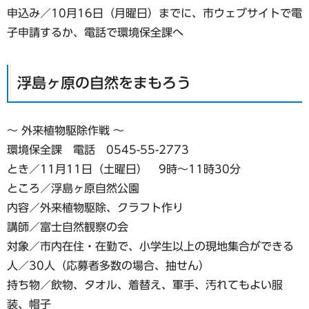
申込み／10月16日（月曜日）までに、市ウェブサイトで電
子申請するか、電話で環境保全課へ
浮島ヶ原の自然をまもろう
～ 外来植物駆除作戦 ～
環境保全課 電話 0545-55-2773
とき／11月11日（土曜日） 9時～11時30分
ところ／浮島ヶ原自然公園
内容／外来植物駆除、クラフト作り
講師／富士自然観察の会
対象／市内在住・在勤で、小学生以上の現地集合ができる
人／30人（応募者多数の場合、抽せん）
持ち物／飲物、タオル、着替え、軍手、汚れてもよい服
装、帽子