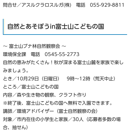
問合せ／アスルクラロスルガ(株) 電話 055-929-8811
自然とあそぼうin富士山こどもの国
～ 富士山ブナ林自然観察会 ～
環境保全課 電話 0545-55-2773
自然の恵みがたくさん！秋が深まる富士山麓を家族で楽し
みましょう。
とき／10月29日（日曜日） 9時〜12時（荒天中止）
ところ／富士山こどもの国
内容／森や生き物の観察、クラフト作り
※終了後、富士山こどもの国へ無料で入園できます。
講師／環境アドバイザー（富士自然観察の会）
対象／市内在住の小学生と家族／30人（応募者多数の場
合、抽せん）