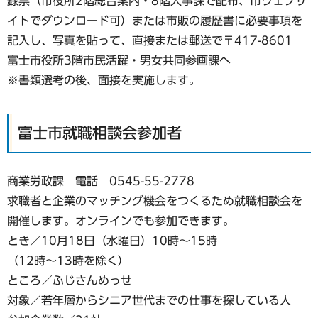
録票（市役所2階総合案内・8階人事課で配布、市ウェブサ
イトでダウンロード可）または市販の履歴書に必要事項を
記入し、写真を貼って、直接または郵送で〒417-8601
富士市役所3階市民活躍・男女共同参画課へ
※書類選考の後、面接を実施します。
富士市就職相談会参加者
商業労政課 電話 0545-55-2778
求職者と企業のマッチング機会をつくるため就職相談会を
開催します。オンラインでも参加できます。
とき／10月18日（水曜日）10時〜15時
（12時～13時を除く）
ところ／ふじさんめっせ
対象／若年層からシニア世代までの仕事を探している人