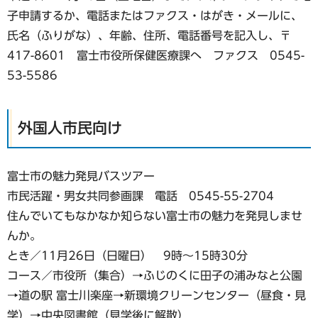
子申請するか、電話またはファクス・はがき・メールに、
氏名（ふりがな）、年齢、住所、電話番号を記入し、〒
417-8601 富士市役所保健医療課へ ファクス 0545-
53-5586
外国人市民向け
富士市の魅力発見バスツアー
市民活躍・男女共同参画課 電話 0545-55-2704
住んでいてもなかなか知らない富士市の魅力を発見しませ
んか。
とき／11月26日（日曜日） 9時～15時30分
コース／市役所（集合）→ふじのくに田子の浦みなと公園
→道の駅 富士川楽座→新環境クリーンセンター（昼食・見
学）→中央図書館（見学後に解散）