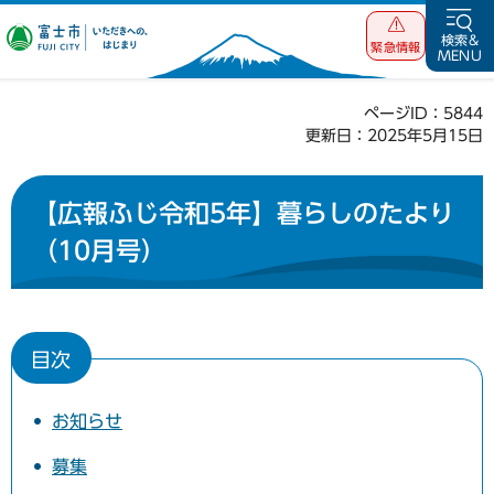
富士市 いただ
検索&
緊急情報
MENU
きへの、はじま
り
ページID：5844
更新日：2025年5月15日
【広報ふじ令和5年】暮らしのたより
（10月号）
目次
お知らせ
募集