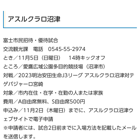
アスルクラロ沼津
富士市民招待・優待試合
交流観光課 電話 0545-55-2974
とき／11月5日（日曜日） 14時キックオフ
ところ／愛鷹広域公園多目的競技場（沼津市）
対戦／2023明治安田生命J3リーグ アスルクラロ沼津対テ
ゲバジャーロ宮崎
対象／市内在住・在学・在勤の人または家族
費用／A自由席無料、S自由席500円
申込み／11月2日（木曜日）までに、アスルクラロ沼津ウ
ェブサイトで電子申請
※申請者には、試合2日前までに入場方法を記載したメール
を送信します。