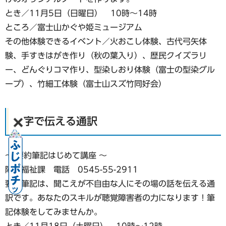
とき／11月5日（日曜日） 10時～14時
ところ／富士山かぐや姫ミュージアム
その他体験できるイベント／火おこし体験、古代弓矢体
験、手すきはがき作り（秋の葉入り）、歴民クイズラリ
ー、どんぐりコマ作り、型染しおり体験（富士の型染グル
ープ）、竹細工体験（富士山スズ竹同好会）
文字で伝える通訳
～ 要約筆記はじめて講座 ～
障害福祉課 電話 0545-55-2911
要約筆記は、聞こえが不自由な人にその場の話を伝える通
訳です。あなたのスキルが聴覚障害者の力になります！筆
記体験をしてみませんか。
とき／11月18日（土曜日） 10時～12時