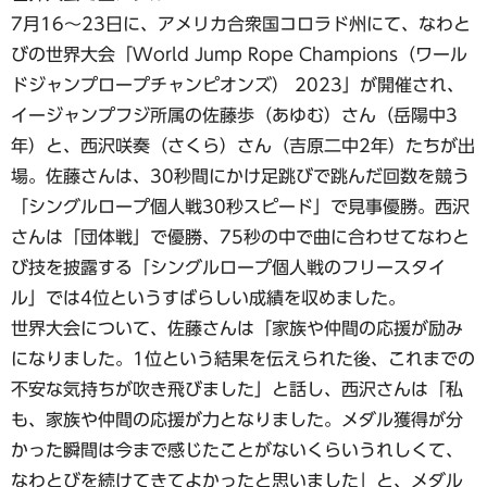
7月16〜23日に、アメリカ合衆国コロラド州にて、なわと
びの世界大会「World Jump Rope Champions（ワール
ドジャンプロープチャンピオンズ） 2023」が開催され、
イージャンプフジ所属の佐藤歩（あゆむ）さん（岳陽中3
年）と、西沢咲奏（さくら）さん（吉原二中2年）たちが出
場。佐藤さんは、30秒間にかけ足跳びで跳んだ回数を競う
「シングルロープ個人戦30秒スピード」で見事優勝。西沢
さんは「団体戦」で優勝、75秒の中で曲に合わせてなわと
び技を披露する「シングルロープ個人戦のフリースタイ
ル」では4位というすばらしい成績を収めました。
世界大会について、佐藤さんは「家族や仲間の応援が励み
になりました。1位という結果を伝えられた後、これまでの
不安な気持ちが吹き飛びました」と話し、西沢さんは「私
も、家族や仲間の応援が力となりました。メダル獲得が分
かった瞬間は今まで感じたことがないくらいうれしくて、
なわとびを続けてきてよかったと思いました」と、メダル