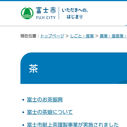
富士市 いただきへの、は
じまり
現在位置：
トップページ
>
しごと・産業
>
農業・畜産業
茶
富士のお茶振興
富士の茶娘について
富士市献上茶謹製事業が実施されました