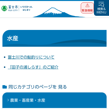
富士市 いただ
検索&
緊急情報
MENU
きへの、はじま
り
水産
富士川での鮎釣りについて
「田子の浦しらす」のご紹介
同じカテゴリのページを 見る
農業・畜産業・水産