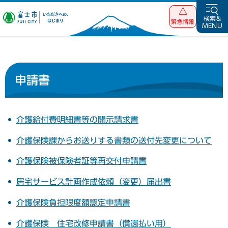
富士市 いただ
検索&
緊急情報
MENU
きへの、はじま
り
申請書
介護給付費明細書等の開示請求書
介護保険課からお送りする書類の送付先変更について
介護保険被保険者証等再交付申請書
居宅サービス計画作成依頼（変更）届出書
介護保険負担限度額認定申請書
介護保険 住宅改修申請書（償還払い用）