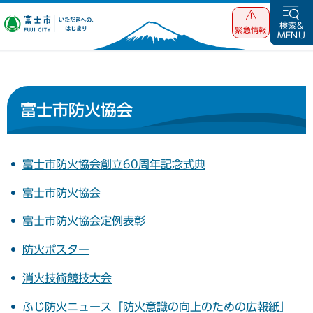
富士市 いただ
検索&
緊急情報
MENU
きへの、はじま
り
富士市防火協会
富士市防火協会創立60周年記念式典
富士市防火協会
富士市防火協会定例表彰
防火ポスター
消火技術競技大会
ふじ防火ニュース「防火意識の向上のための広報紙」