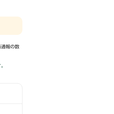
番通報の数
す。