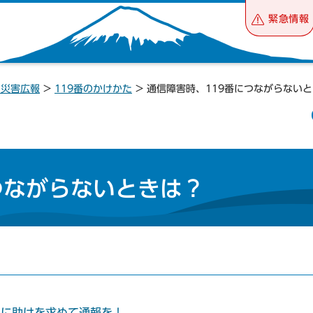
緊急情報
・災害広報
>
119番のかけかた
> 通信障害時、119番につながらない
つながらないときは？
囲に助けを求めて通報を！