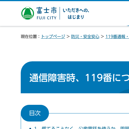
富士市 いただきへの、は
じまり
現在位置：
トップページ
>
防災・安全安心
>
119番通報
通信障害時、119番に
目次
1 慌てることなく、公衆電話を使うか、周