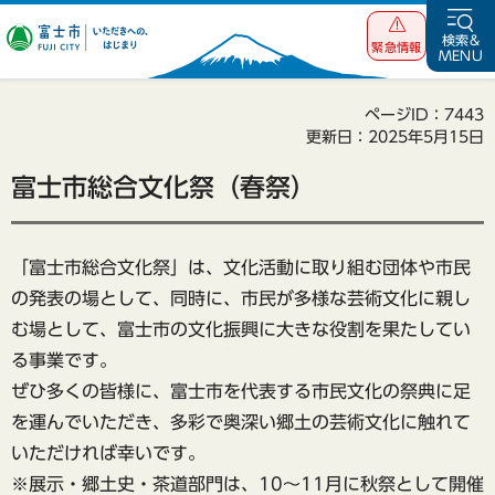
富士市 いただ
検索&
緊急情報
MENU
きへの、はじま
り
ページID：7443
更新日：2025年5月15日
富士市総合文化祭（春祭）
「富士市総合文化祭」は、文化活動に取り組む団体や市民
の発表の場として、同時に、市民が多様な芸術文化に親し
む場として、富士市の文化振興に大きな役割を果たしてい
る事業です。
ぜひ多くの皆様に、富士市を代表する市民文化の祭典に足
を運んでいただき、多彩で奥深い郷土の芸術文化に触れて
いただければ幸いです。
※展示・郷土史・茶道部門は、10～11月に秋祭として開催