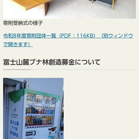
寄附受納式の様子
令和8年度寄附団体一覧（PDF：116KB）（別ウィンドウ
で開きます）
富士山麓ブナ林創造募金について