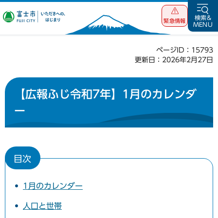
富士市 いただ
検索&
緊急情報
MENU
きへの、はじま
り
ページID：15793
更新日：2026年2月27日
【広報ふじ令和7年】1月のカレンダ
ー
目次
1月のカレンダー
人口と世帯