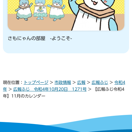
さもにゃんの部屋 -ようこそ-
現在位置：
トップページ
>
市政情報
>
広報
>
広報ふじ
>
令和4
年
>
広報ふじ 令和4年10月20日 1271号
> 【広報ふじ令和4
年】11月のカレンダー