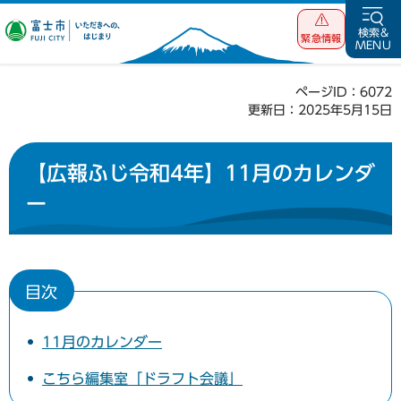
富士市 いただ
検索&
緊急情報
MENU
きへの、はじま
り
ページID：6072
更新日：2025年5月15日
【広報ふじ令和4年】11月のカレンダ
ー
目次
11月のカレンダー
こちら編集室「ドラフト会議」