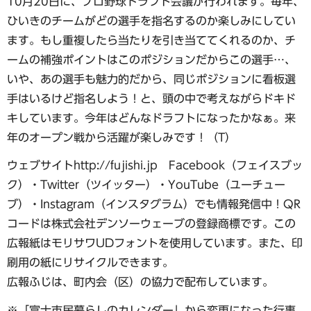
10月20日に、プロ野球ドラフト会議が行われます。毎年、
ひいきのチームがどの選手を指名するのか楽しみにしてい
ます。もし重複したら当たりを引き当ててくれるのか、チ
ームの補強ポイントはこのポジションだからこの選手…、
いや、あの選手も魅力的だから、同じポジションに看板選
手はいるけど指名しよう！と、頭の中で考えながらドキド
キしています。今年はどんなドラフトになったかなぁ。来
年のオープン戦から活躍が楽しみです！（T）
ウェブサイトhttp://fujishi.jp Facebook（フェイスブッ
ク）・Twitter（ツイッター）・YouTube（ユーチュー
ブ）・Instagram（インスタグラム）でも情報発信中！QR
コードは株式会社デンソーウェーブの登録商標です。この
広報紙はモリサワUDフォントを使用しています。また、印
刷用の紙にリサイクルできます。
広報ふじは、町内会（区）の協力で配布しています。
※「富士市民暮らしのカレンダー」から変更になった行事