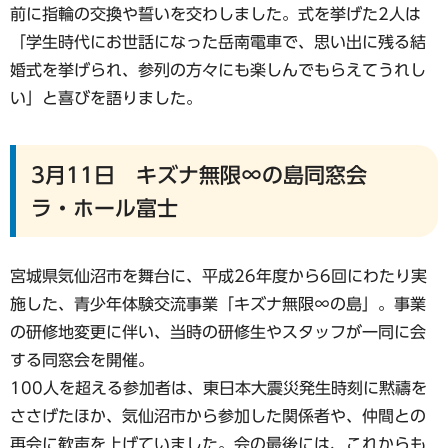
前に指輪の交換や誓いを交わしました。式を挙げた2人は
「学生時代にお世話になった岳南電車で、思い出に残る結
婚式を挙げられ、参列の方々にも楽しんでもらえてうれし
い」と喜びを語りました。
3月11日 キズナ無限∞の島同窓会
ラ・ホール富士
宮城県気仙沼市を舞台に、平成26年度から6回にわたり実
施した、青少年体験交流事業「キズナ無限∞の島」。事業
の研修地変更に伴い、当時の研修生やスタッフが一同に会
する同窓会を開催。
100人を超える参加者は、東日本大震災発生時刻に黙禱を
ささげたほか、気仙沼市から参加した関係者や、仲間との
再会に歓声を上げていました。会の最後には、これからも