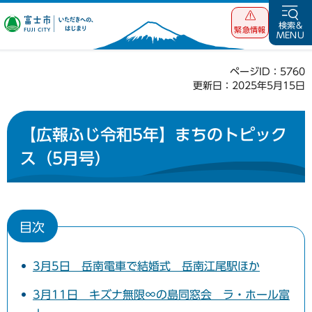
富士市 いただ
検索&
緊急情報
MENU
きへの、はじま
り
ページID：5760
更新日：2025年5月15日
【広報ふじ令和5年】まちのトピック
ス（5月号）
目次
3月5日 岳南電車で結婚式 岳南江尾駅ほか
3月11日 キズナ無限∞の島同窓会 ラ・ホール富