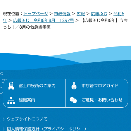
現在位置：
トップページ
>
市政情報
>
広報
>
広報ふじ
>
令和6
年
>
広報ふじ 令和6年8月 1297号
> 【広報ふじ令和6年】うち
っち！／8月の救急当番医
富士市役所のご案内
市庁舎フロアガイド
組織案内
ご意見・お問い合わせ
ウェブサイトについて
個人情報保護方針（プライバシーポリシー）