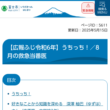
富士市 いただ
検索&
緊急情報
MENU
きへの、はじま
り
ページID：5611
更新日：2025年5月15日
【広報ふじ令和6年】うちっち！／8
月の救急当番医
目次
うちっち！
好きなことから知識を深める 深澤 柚巴（ゆずは）