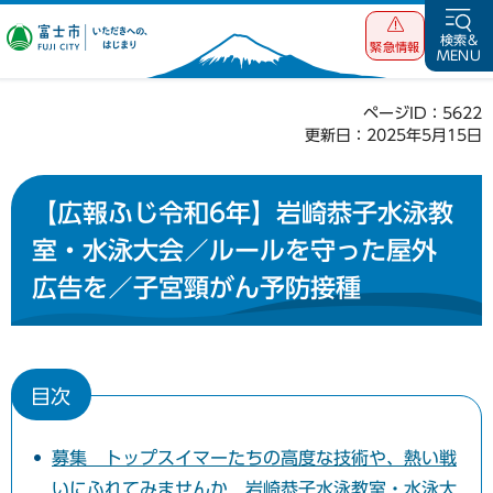
富士市 いただ
検索&
緊急情報
MENU
きへの、はじま
り
ページID：5622
更新日：2025年5月15日
【広報ふじ令和6年】岩崎恭子水泳教
室・水泳大会／ルールを守った屋外
広告を／子宮頸がん予防接種
目次
募集 トップスイマーたちの高度な技術や、熱い戦
いにふれてみませんか 岩崎恭子水泳教室・水泳大