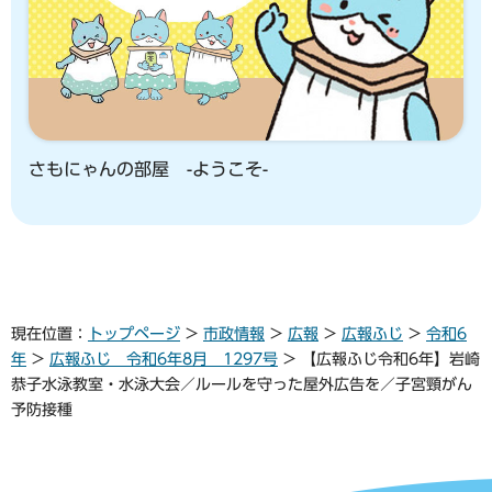
さもにゃんの部屋 -ようこそ-
現在位置：
トップページ
>
市政情報
>
広報
>
広報ふじ
>
令和6
年
>
広報ふじ 令和6年8月 1297号
> 【広報ふじ令和6年】岩崎
恭子水泳教室・水泳大会／ルールを守った屋外広告を／子宮頸がん
予防接種