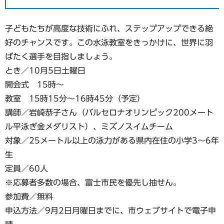
子どもたちが高度な技術にふれ、ステップアップできる絶
好のチャンスです。この水泳教室をきっかけに、世界に羽
ばたく選手を目指しましょう。
とき／10月5日土曜日
開会式 15時〜
教室 15時15分〜16時45分（予定）
講師／岩崎恭子さん（バルセロナオリンピック200メート
ル平泳ぎ金メダリスト）、ミズノスイムチーム
対象／25メートル以上の泳力がある県内在住の小学3～6年
生
定員／60人
※応募者多数の場合、富士市民を優先し抽せん。
参加費／無料
申込方法／9月2日月曜日までに、市ウェブサイトで電子申