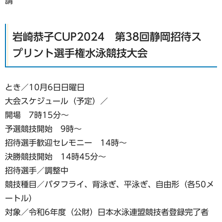
請
岩崎恭子CUP2024 第38回静岡招待ス
プリント選手権水泳競技大会
とき／10月6日日曜日
大会スケジュール（予定）／
開場 7時15分～
予選競技開始 9時～
招待選手歓迎セレモニー 14時～
決勝競技開始 14時45分～
招待選手／調整中
競技種目／バタフライ、背泳ぎ、平泳ぎ、自由形（各50メ
ートル）
対象／令和6年度（公財）日本水泳連盟競技者登録完了者