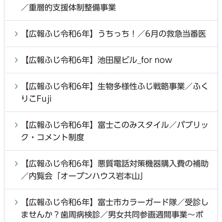
／重層的支援体制整備事業
【広報ふじ令和6年】うちっち！／6月の救急当番医
【広報ふじ令和6年】池田屋ビル_for now
【広報ふじ令和6年】生物多様性ふじ戦略事業／ふく
りこFuji
【広報ふじ令和6年】富士このみスタイル／パブリッ
ク・コメント制度
【広報ふじ令和6年】悪質電話対策機器購入費の補助
／内覧会「オープンハウス岩本山」
【広報ふじ令和6年】富士市カラーガード隊／受診し
ませんか？歯周病検診／男女共同参画週間事業～ポ