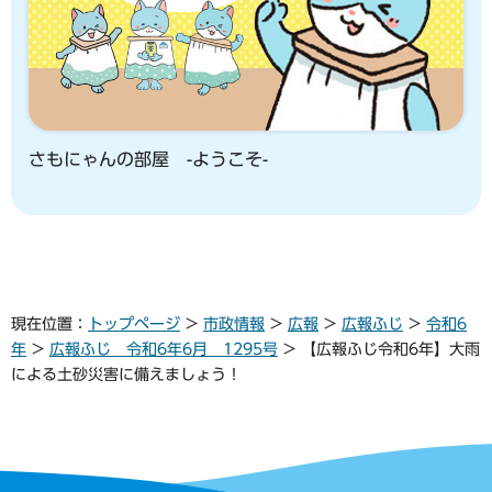
さもにゃんの部屋 -ようこそ-
現在位置：
トップページ
>
市政情報
>
広報
>
広報ふじ
>
令和6
年
>
広報ふじ 令和6年6月 1295号
> 【広報ふじ令和6年】大雨
による土砂災害に備えましょう！