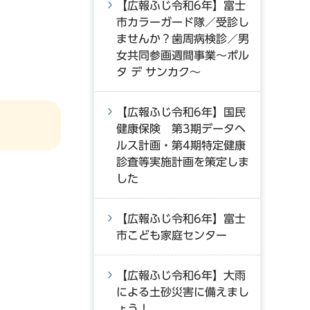
【広報ふじ令和6年】富士
市カラーガード隊／受診し
ませんか？歯周病検診／男
）
女共同参画週間事業～ポル
タ デ サンカク～
【広報ふじ令和6年】国民
健康保険 第3期データヘ
ルス計画・第4期特定健康
診査等実施計画を策定しま
した
【広報ふじ令和6年】富士
市こども家庭センター
【広報ふじ令和6年】大雨
による土砂災害に備えまし
ょう！