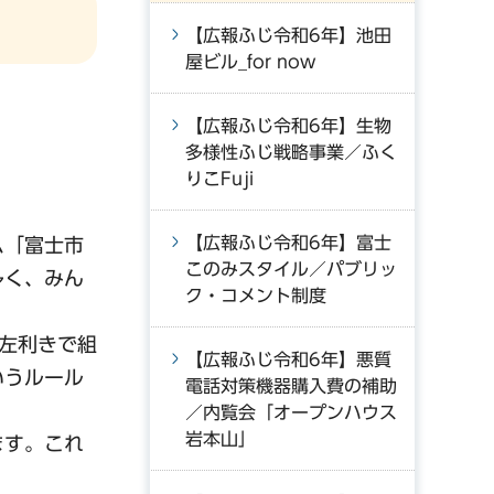
【広報ふじ令和6年】池田
屋ビル_for now
【広報ふじ令和6年】生物
多様性ふじ戦略事業／ふく
りこFuji
【広報ふじ令和6年】富士
ム「富士市
このみスタイル／パブリッ
多く、みん
ク・コメント制度
左利きで組
【広報ふじ令和6年】悪質
いうルール
電話対策機器購入費の補助
／内覧会「オープンハウス
岩本山」
ます。これ