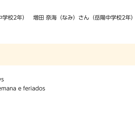
中学校2年） 増田 奈海（なみ）さん（岳陽中学校2年
ys
emana e feriados