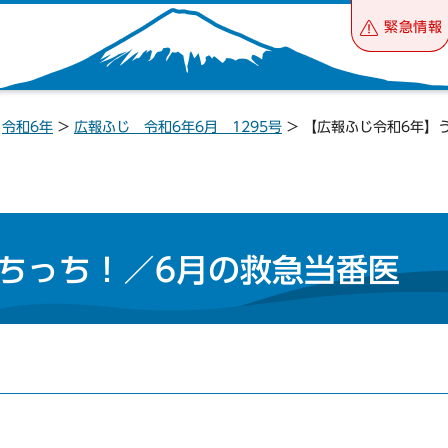
緊急情報
>
令和6年
>
広報ふじ 令和6年6月 1295号
> 【広報ふじ令和6年】
ちっち！／6月の救急当番医