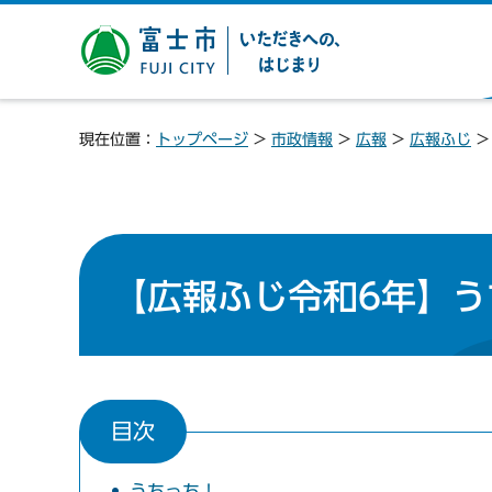
富士市 いただきへの、は
じまり
現在位置：
トップページ
>
市政情報
>
広報
>
広報ふじ
【広報ふじ令和6年】う
目次
うちっち！