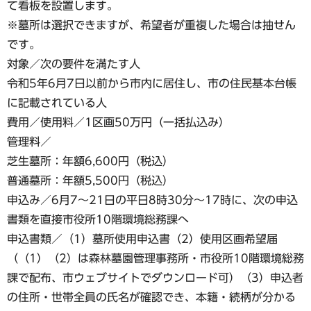
て看板を設置します。
※墓所は選択できますが、希望者が重複した場合は抽せん
です。
対象／次の要件を満たす人
令和5年6月7日以前から市内に居住し、市の住民基本台帳
に記載されている人
費用／使用料／1区画50万円（一括払込み）
管理料／
芝生墓所：年額6,600円（税込）
普通墓所：年額5,500円（税込）
申込み／6月7～21日の平日8時30分〜17時に、次の申込
書類を直接市役所10階環境総務課へ
申込書類／（1）墓所使用申込書（2）使用区画希望届
（（1）（2）は森林墓園管理事務所・市役所10階環境総務
課で配布、市ウェブサイトでダウンロード可）（3）申込者
の住所・世帯全員の氏名が確認でき、本籍・続柄が分かる