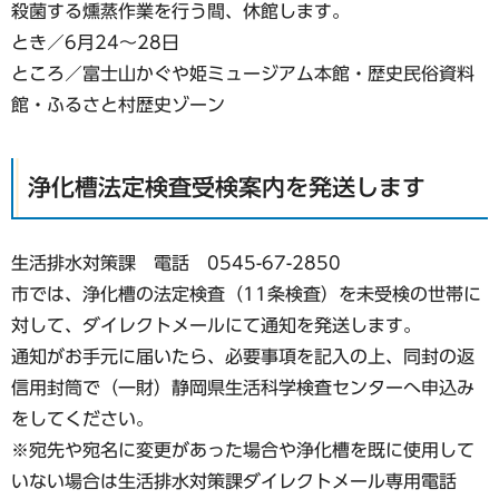
殺菌する燻蒸作業を行う間、休館します。
とき／6月24～28日
ところ／富士山かぐや姫ミュージアム本館・歴史民俗資料
館・ふるさと村歴史ゾーン
浄化槽法定検査受検案内を発送します
生活排水対策課 電話 0545-67-2850
市では、浄化槽の法定検査（11条検査）を未受検の世帯に
対して、ダイレクトメールにて通知を発送します。
通知がお手元に届いたら、必要事項を記入の上、同封の返
信用封筒で（一財）静岡県生活科学検査センターへ申込み
をしてください。
※宛先や宛名に変更があった場合や浄化槽を既に使用して
いない場合は生活排水対策課ダイレクトメール専用電話