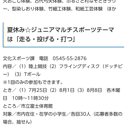
火おこし体験、古代弓矢体験、ふるさと村なぞときラリ
ー、型染しおり体験、竹細工体験、和紙工芸体験 ほか
夏休み☆ジュニアマルチスポーツテーマ
は「走る・投げる・打つ」
文化スポーツ課 電話 0545-55-2876
内容／（1）陸上競技（2）フライングディスク（ドッチビ
ー）（3）Tボール
※1回のみの参加もできます。
とき／（1）7月25日（2）8月1日（3）8月8日 各木曜
日 10時～11時30分
ところ／市立富士体育館
対象／市内在住・在学の小学生／各回30人（応募者多数の
場合、抽せん）