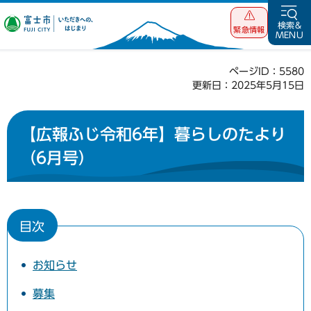
富士市 いただ
検索&
緊急情報
MENU
きへの、はじま
り
ページID：5580
更新日：2025年5月15日
【広報ふじ令和6年】暮らしのたより
（6月号）
目次
お知らせ
募集