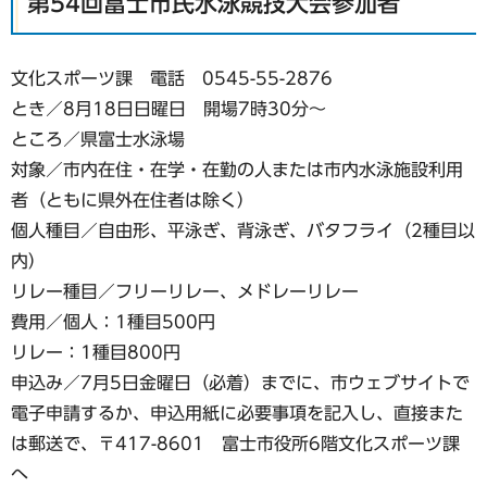
第54回富士市民水泳競技大会参加者
文化スポーツ課 電話 0545-55-2876
とき／8月18日日曜日 開場7時30分〜
ところ／県富士水泳場
対象／市内在住・在学・在勤の人または市内水泳施設利用
者（ともに県外在住者は除く）
個人種目／自由形、平泳ぎ、背泳ぎ、バタフライ（2種目以
内）
リレー種目／フリーリレー、メドレーリレー
費用／個人：1種目500円
リレー：1種目800円
申込み／7月5日金曜日（必着）までに、市ウェブサイトで
電子申請するか、申込用紙に必要事項を記入し、直接また
は郵送で、〒417-8601 富士市役所6階文化スポーツ課
へ