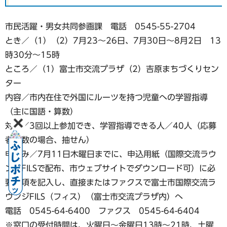
市民活躍・男女共同参画課 電話 0545-55-2704
とき／（1）（2）7月23〜26日、7月30日〜8月2日 13
時30分～15時
ところ／（1）富士市交流プラザ（2）吉原まちづくりセン
ター
内容／市内在住で外国にルーツを持つ児童への学習指導
（主に国語・算数）
対象／3回以上参加でき、学習指導できる人／40人（応募
者多数の場合、抽せん）
申込み／7月11日木曜日までに、申込用紙（国際交流ラウ
ンジFILSで配布、市ウェブサイトでダウンロード可）に必
要事項を記入し、直接またはファクスで富士市国際交流ラ
ウンジFILS（フィス）（富士市交流プラザ内）へ
電話 0545-64-6400 ファクス 0545-64-6404
※窓口の受付時間は、火曜日〜金曜日13時〜21時、土曜