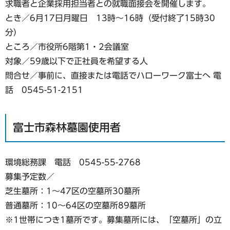
求職者と企業採用担当者との就職面接会を開催します。
とき／6月17日月曜日 13時～16時（受付終了15時30
分）
ところ／市役所6階第1・2会議室
対象／59歳以下で正社員を希望する人
問合せ／事前に、直接または電話でハローワーク富士へ 電
話 0545-51-2151
富士市森林墓園使用者
環境総務課 電話 0545-55-2768
募集予定数／
芝生墓所：1〜47区の空墓所30墓所
普通墓所：10〜64区の空墓所89墓所
※1世帯につき1墓所です。募集墓所には、「空墓所」の立