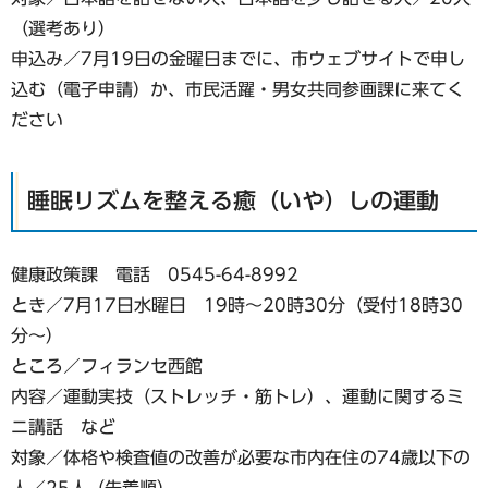
（選考あり）
申込み／7月19日の金曜日までに、市ウェブサイトで申し
込む（電子申請）か、市民活躍・男女共同参画課に来てく
ださい
睡眠リズムを整える癒（いや）しの運動
健康政策課 電話 0545-64-8992
とき／7月17日水曜日 19時〜20時30分（受付18時30
分〜）
ところ／フィランセ西館
内容／運動実技（ストレッチ・筋トレ）、運動に関するミ
ニ講話 など
対象／体格や検査値の改善が必要な市内在住の74歳以下の
人／25人（先着順）