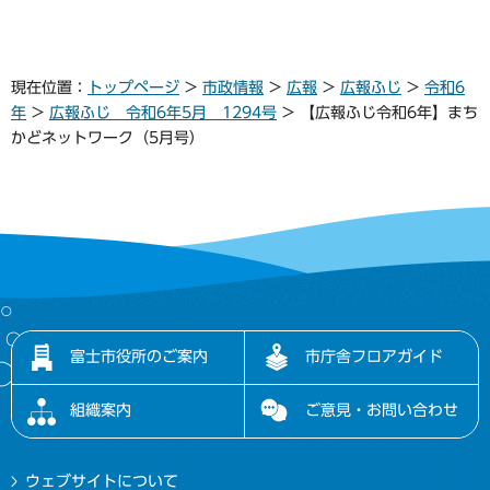
現在位置：
トップページ
>
市政情報
>
広報
>
広報ふじ
>
令和6
年
>
広報ふじ 令和6年5月 1294号
> 【広報ふじ令和6年】まち
かどネットワーク（5月号）
富士市役所のご案内
市庁舎フロアガイド
組織案内
ご意見・お問い合わせ
ウェブサイトについて