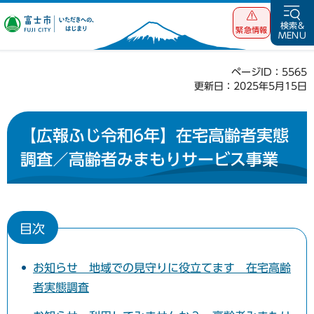
富士市 いただ
検索&
緊急情報
MENU
きへの、はじま
り
ページID：5565
更新日：2025年5月15日
【広報ふじ令和6年】在宅高齢者実態
調査／高齢者みまもりサービス事業
目次
お知らせ 地域での見守りに役立てます 在宅高齢
者実態調査