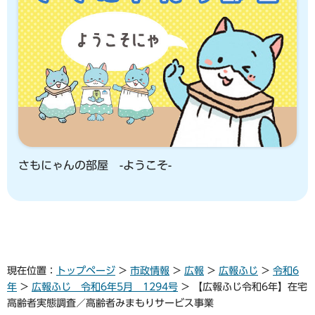
さもにゃんの部屋 -ようこそ-
現在位置：
トップページ
>
市政情報
>
広報
>
広報ふじ
>
令和6
年
>
広報ふじ 令和6年5月 1294号
> 【広報ふじ令和6年】在宅
高齢者実態調査／高齢者みまもりサービス事業