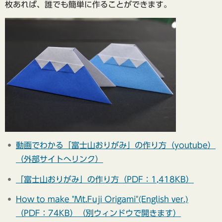
枚あれば、誰でも簡単に作ることができます。
動画でわかる「富士山おりがみ」の作り方（youtube）
（外部サイトへリンク）
「富士山おりがみ」の作り方（PDF：1,418KB）
How to make "Mt.Fuji Origami"(English ver.)
（PDF：74KB）（別ウィンドウで開きます）