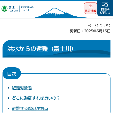
富士市 いただ
検索&
緊急情報
MENU
きへの、はじま
り
ページID：52
更新日：2025年5月15日
洪水からの避難（富士川）
目次
避難対象者
どこに避難すれば良いの？
避難する際の注意点