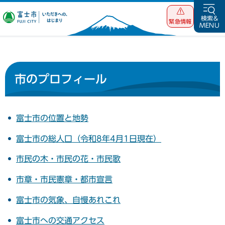
富士市 いただ
検索&
緊急情報
MENU
きへの、はじま
り
市のプロフィール
富士市の位置と地勢
富士市の総人口（令和8年4月1日現在）
市民の木・市民の花・市民歌
市章・市民憲章・都市宣言
富士市の気象、自慢あれこれ
富士市への交通アクセス