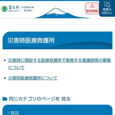
富士市 いただ
検索&
緊急情報
MENU
きへの、はじま
り
災害時医療救護所
災害時に開設する医療救護所で業務する看護師等の募集
について
災害時医療救護所について
同じカテゴリのページを 見る
防災