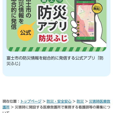
富士市の防災情報を総合的に発信する公式アプリ「防
災ふじ」
現在位置：
トップページ
>
防災・安全安心
>
防災
>
災害時医療救
護所
> 災害時に開設する医療救護所で業務する看護師等の募集につ
いて