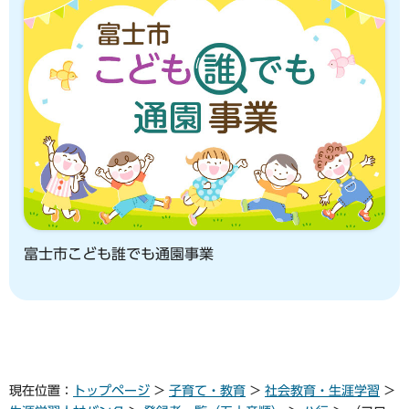
富士市こども誰でも通園事業
現在位置：
トップページ
>
子育て・教育
>
社会教育・生涯学習
>