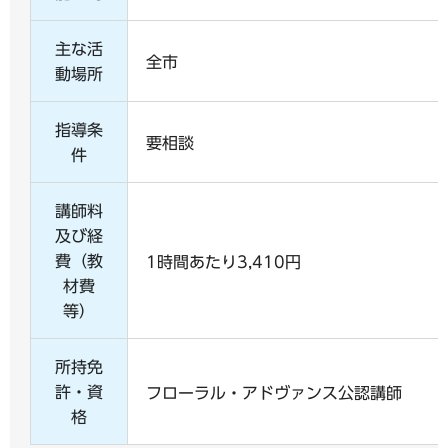
主な活
全市
動場所
指導条
要相談
件
講師料
及び経
費（教
1時間あたり3,410円
材費
等）
所持免
許・資
フローラル・アドヴァンス公認講師
格