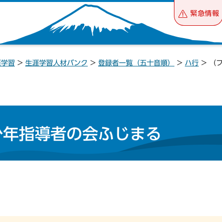
緊急情報
涯学習
>
生涯学習人材バンク
>
登録者一覧（五十音順）
>
ハ行
> （
少年指導者の会ふじまる