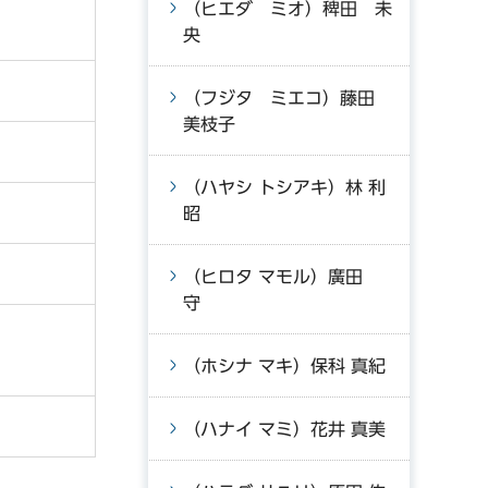
（ヒエダ ミオ）稗田 未
央
（フジタ ミエコ）藤田
美枝子
（ハヤシ トシアキ）林 利
昭
（ヒロタ マモル）廣田
守
（ホシナ マキ）保科 真紀
（ハナイ マミ）花井 真美