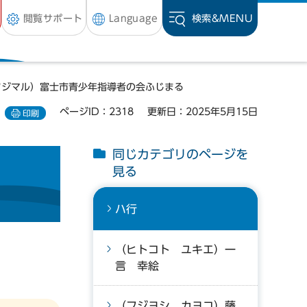
閲覧サポート
Language
検索&
MENU
フジマル）富士市青少年指導者の会ふじまる
ページID：2318
更新日：2025年5月15日
印刷
同じカテゴリのページを
見る
ハ行
（ヒトコト ユキエ）一
言 幸絵
（フジヨシ カヨコ）藤