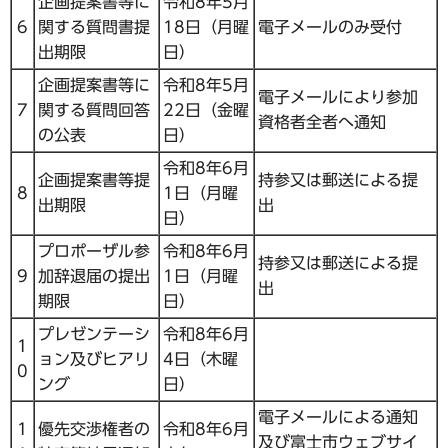
企画提案書等に
令和8年5月
6
関する質問書提
18日（月曜
電子メールのみ受付
出期限
日）
企画提案書等に
令和8年5月
電子メールにより参加
7
関する質問回答
22日（金曜
資格者全者へ通知
の公表
日）
令和8年6月
企画提案書等提
持参又は郵送による提
8
1日（月曜
出期限
出
日）
プロポーザル参
令和8年6月
持参又は郵送による提
9
加辞退届の提出
1日（月曜
出
期限
日）
プレゼンテーシ
令和8年6月
1
ョン及びヒアリ
4日（木曜
0
ング
日）
電子メールによる通知
1
優先交渉権者の
令和8年6月
及び富士市ウェブサイ