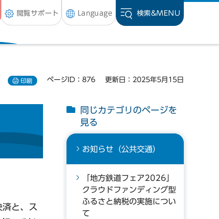
閲覧サポート
Language
検索&
MENU
ページID：876
更新日：2025年5月15日
印刷
同じカテゴリのページを
見る
お知らせ（公共交通）
「地方鉄道フェア2026」
。
クラウドファンディング型
ふるさと納税の実施につい
決済と、ス
て