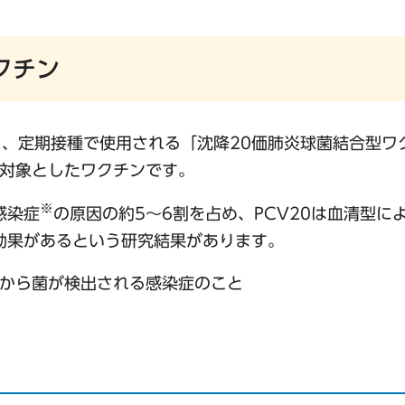
クチン
、定期接種で使用される「沈降20価肺炎球菌結合型ワ
を対象としたワクチンです。
※
感染症
の原因の約5～6割を占め、PCV20は血清型に
効果があるという研究結果があります。
から菌が検出される感染症のこと