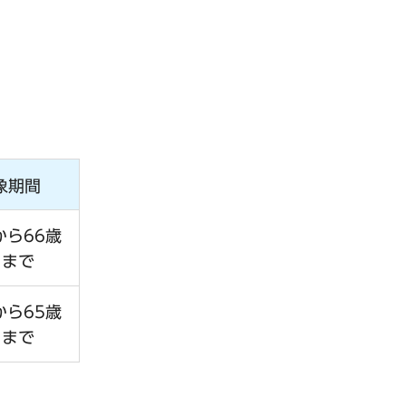
象期間
から66歳
日まで
から65歳
日まで