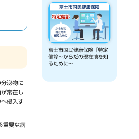
富士市国民健康保険「特定
健診～からだの現在地を知
るために～
の分泌物に
菌が常在し
中へ侵入す
る重要な病