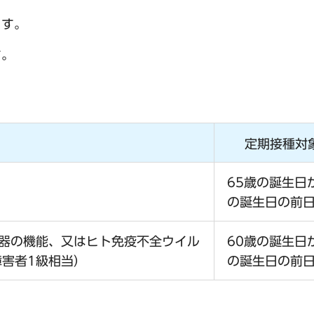
ます。
す。
定期接種対
65歳の誕生日
の誕生日の前
吸器の機能、又はヒト免疫不全ウイル
60歳の誕生日
害者1級相当）
の誕生日の前