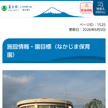
富士市 いただ
検索&
緊急情報
MENU
きへの、はじま
り
ページID：1525
更新日：2026年6月5日
施設情報・園目標（なかじま保育
園）