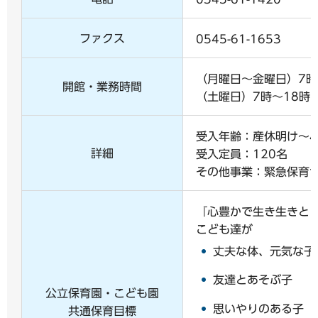
ファクス
0545-61-1653
（月曜日～金曜日）7時
開館・業務時間
（土曜日）7時～18時
受入年齢：産休明け～
詳細
受入定員：120名
その他事業：緊急保育サ
『心豊かで生き生きと
こども達が
丈夫な体、元気な子
友達とあそぶ子
公立保育園・こども園
思いやりのある子
共通保育目標