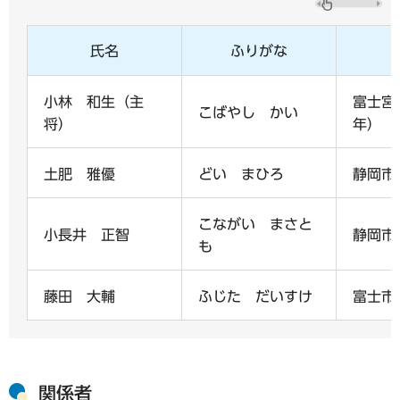
氏名
ふりがな
小林 和生（主
富士宮
こばやし かい
将）
年）
土肥 雅優
どい まひろ
静岡市
こながい まさと
小長井 正智
静岡市
も
藤田 大輔
ふじた だいすけ
富士市
関係者