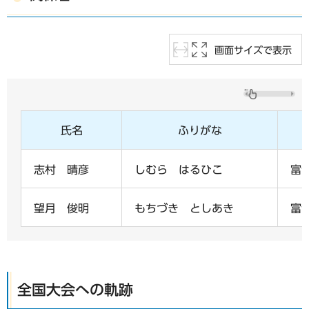
画面サイズで表示
氏名
ふりがな
志村 晴彦
しむら はるひこ
富
望月 俊明
もちづき としあき
富
全国大会への軌跡