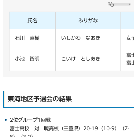
氏名
ふりがな
石川 直樹
いしかわ なおき
女子
富士
小池 智明
こいけ としあき
富士
東海地区予選会の結果
2位グループ1回戦
富士高校 対 暁高校（三重県）20-19（10-9）（7-
8）（3-2）