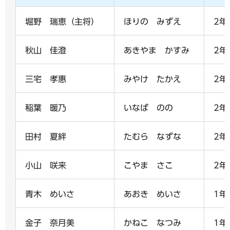
堀野 瑞恵（主将）
ほりの みずえ
2年
秋山 佳澄
あきやま かすみ
2年
三宅 孝惠
みやけ たかえ
2年
稲葉 暖乃
いなば のの
2年
田村 夏絆
たむら なずな
2年
小山 咲来
こやま さこ
2年
青木 めいさ
あおき めいさ
1年
金子 奈月美
かねこ なつみ
1年