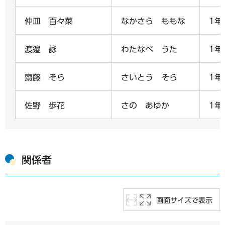
仲皿 百々菜
なかさら ももな
1年
渡邉 詠
わたなべ うた
1年
齋藤 そら
さいとう そら
1年
佐野 歩花
さの あゆか
1年
関係者
画面サイズで表示