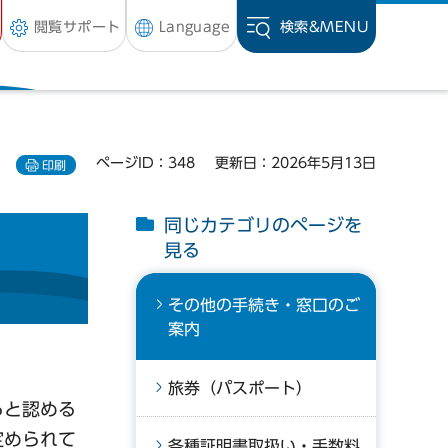
閲覧サポート
Language
検索&
MENU
ページID：348
更新日：2026年5月13日
印刷
同じカテゴリのページを
見る
その他の手続き・窓口のご
案内
旅券（パスポート）
ると認める
定められて
各種証明書取扱い・手数料