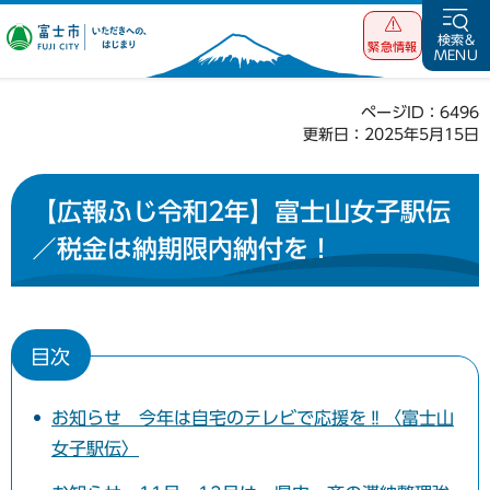
富士市 いただ
検索&
緊急情報
MENU
きへの、はじま
り
ページID：6496
更新日：2025年5月15日
【広報ふじ令和2年】富士山女子駅伝
／税金は納期限内納付を！
目次
お知らせ 今年は自宅のテレビで応援を‼〈富士山
女子駅伝〉