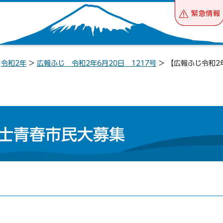
緊急情報
>
令和2年
>
広報ふじ 令和2年6月20日 1217号
> 【広報ふじ令和
士青春市民大募集