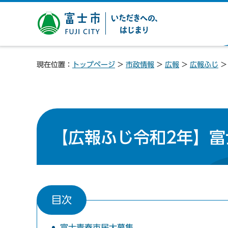
富士市 いただきへの、は
じまり
現在位置：
トップページ
>
市政情報
>
広報
>
広報ふじ
【広報ふじ令和2年】富
目次
富士青春市民大募集