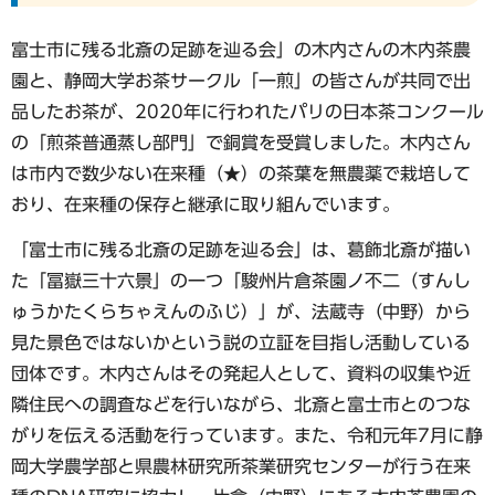
富士市に残る北斎の足跡を辿る会」の木内さんの木内茶農
園と、静岡大学お茶サークル「一煎」の皆さんが共同で出
品したお茶が、2020年に行われたパリの日本茶コンクール
の「煎茶普通蒸し部門」で銅賞を受賞しました。木内さん
は市内で数少ない在来種（★）の茶葉を無農薬で栽培して
おり、在来種の保存と継承に取り組んでいます。
「富士市に残る北斎の足跡を辿る会」は、葛飾北斎が描い
た「冨嶽三十六景」の一つ「駿州片倉茶園ノ不二（すんし
ゅうかたくらちゃえんのふじ）」が、法蔵寺（中野）から
見た景色ではないかという説の立証を目指し活動している
団体です。木内さんはその発起人として、資料の収集や近
隣住民への調査などを行いながら、北斎と富士市とのつな
がりを伝える活動を行っています。また、令和元年7月に静
岡大学農学部と県農林研究所茶業研究センターが行う在来