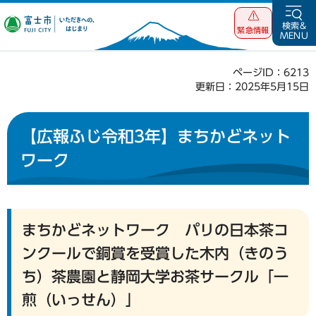
富士市 いただ
検索&
緊急情報
MENU
きへの、はじま
り
ページID：6213
更新日：2025年5月15日
【広報ふじ令和3年】まちかどネット
ワーク
まちかどネットワーク パリの日本茶コ
ンクールで銅賞を受賞した木内（きのう
ち）茶農園と静岡大学お茶サークル「一
煎（いっせん）」