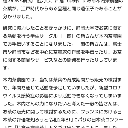
種のDNA研究に協力し、片倉（中野）にある木内茶農園の
茶葉が、江戸時代からある品種と同じ遺伝子であることが
分かりました。
研究に協力したことをきっかけに、静岡大学でお茶に関す
る活動を行う学生サークル「一煎」の皆さんが木内茶農園
でお手伝いすることになりました。一煎の皆さんは、富士
市や静岡市などを中心に茶農家の作業を手伝ったり、お茶
に関する商品やサービスなどの開発を行ったりしていま
す。
木内茶農園では、当初は茶葉の育成期間から販売の検討ま
で、年間を通じて活動を予定していましたが、新型コロナ
ウイルス感染症の影響により活動できなくなってしまいま
した。木内さんの力になりたいと考えた一煎の皆さんは、
お茶の販売に関して検討するために、フランスにおける日
本茶の評価を知ろうと令和2年8月にパリの日本茶コンクー
ルに「片倉産在来茶」と名づけ出品することにしました。