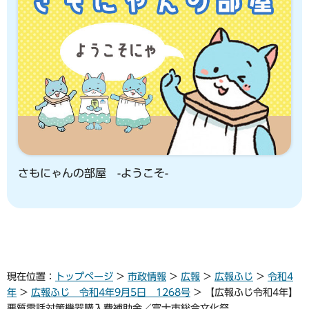
さもにゃんの部屋 -ようこそ-
現在位置：
トップページ
>
市政情報
>
広報
>
広報ふじ
>
令和4
年
>
広報ふじ 令和4年9月5日 1268号
> 【広報ふじ令和4年】
悪質電話対策機器購入費補助金／富士市総合文化祭