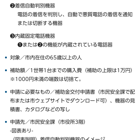
❷着信自動判別機器
電話の着信を判別し、自動で悪質電話の着信を通知
または切断する機器
❸内蔵固定電話機器
❶または❷の機能が内蔵されている電話器
対象／市内在住の65歳以上の人
補助額／1世帯1台までの購入費（補助の上限は1万円）
※1000円未満の端数は切捨て。
申請に必要なもの／補助金交付申請書（市民安全課で配
布または市ウェブサイトでダウンロード可）、機器の見
積書、カタログなどの写し
申請先／市民安全課（市役所3階）
-図表あり-
（図表説明）着信自動判別機器のイメージ