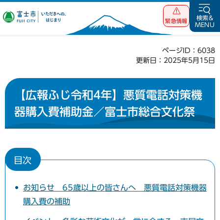
富士市 いただ
検索&
緊急情報
MENU
きへの、はじま
り
ページID：6038
更新日：2025年5月15日
【広報ふじ令和4年】悪質電話対策機
器購入費補助金／富士市総合文化祭
目次
お知らせ 65歳以上の皆さんへ 悪質電話対策機器
購入費の補助