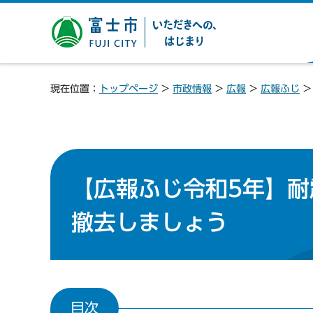
富士市 いただきへの、は
じまり
現在位置：
トップページ
>
市政情報
>
広報
>
広報ふじ
【広報ふじ令和5年】
撤去しましょう
目次