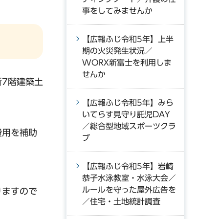
事をしてみませんか
【広報ふじ令和5年】上半
期の火災発生状況／
WORX新富士を利用しま
せんか
所7階建築土
【広報ふじ令和5年】みら
いてらす見守り託児DAY
／総合型地域スポーツクラ
費用を補助
ブ
【広報ふじ令和5年】岩崎
恭子水泳教室・水泳大会／
ルールを守った屋外広告を
りますので
／住宅・土地統計調査