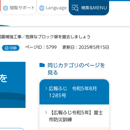
閲覧サポート
Language
検索&
MENU
耐震補強工事／危険なブロック塀を撤去しましょう
ページID：5799
更新日：2025年5月15日
印刷
同じカテゴリのページを
見る
を
広報ふじ 令和5年8月
1285号
【広報ふじ令和5年】富士
市防災訓練