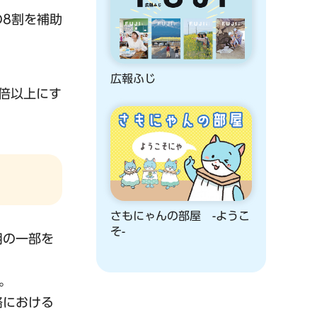
8割を補助
広報ふじ
倍以上にす
さもにゃんの部屋 -ようこ
そ-
用の一部を
。
路における