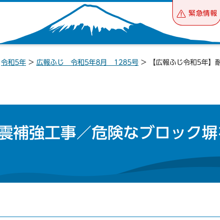
緊急情報
>
令和5年
>
広報ふじ 令和5年8月 1285号
> 【広報ふじ令和5年】
耐震補強工事／危険なブロック塀