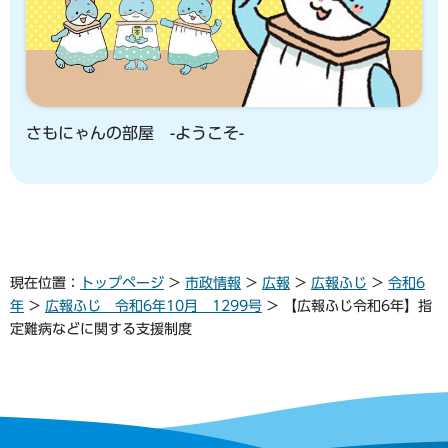
さもにゃんの部屋 -ようこそ-
現在位置：
トップページ
>
市政情報
>
広報
>
広報ふじ
>
令和6
年
>
広報ふじ 令和6年10月 1299号
> 【広報ふじ令和6年】指
定難病などに関する支援制度