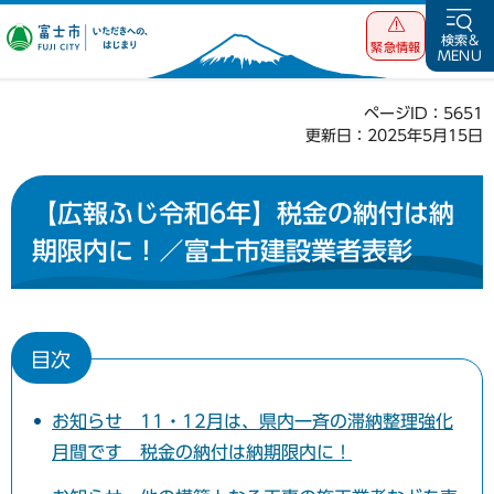
富士市 いただ
検索&
緊急情報
MENU
きへの、はじま
り
ページID：5651
更新日：2025年5月15日
【広報ふじ令和6年】税金の納付は納
期限内に！／富士市建設業者表彰
目次
お知らせ 11・12月は、県内一斉の滞納整理強化
月間です 税金の納付は納期限内に！