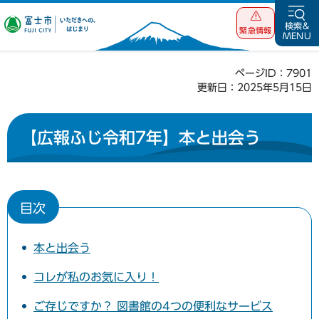
富士市 いただ
検索&
緊急情報
MENU
きへの、はじま
り
ページID：7901
更新日：2025年5月15日
【広報ふじ令和7年】本と出会う
目次
本と出会う
コレが私のお気に入り！
ご存じですか？ 図書館の4つの便利なサービス