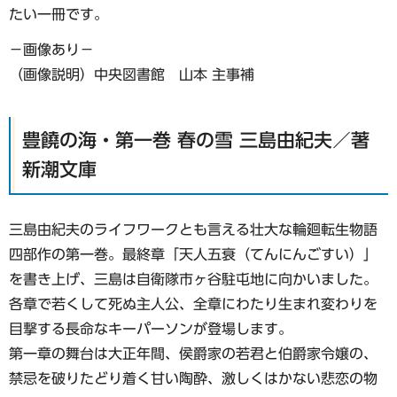
たい一冊です。
−画像あり−
（画像説明）中央図書館 山本 主事補
豊饒の海・第一巻 春の雪 三島由紀夫／著
新潮文庫
三島由紀夫のライフワークとも言える壮大な輪廻転生物語
四部作の第一巻。最終章「天人五衰（てんにんごすい）」
を書き上げ、三島は自衛隊市ヶ谷駐屯地に向かいました。
各章で若くして死ぬ主人公、全章にわたり生まれ変わりを
目撃する長命なキーパーソンが登場します。
第一章の舞台は大正年間、侯爵家の若君と伯爵家令嬢の、
禁忌を破りたどり着く甘い陶酔、激しくはかない悲恋の物