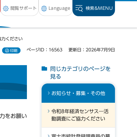
閲覧サポート
Language
検索&
MENU
協力ください
ページID：16563
更新日：2026年7月9日
印刷
同じカテゴリのページを
見る
お知らせ・募集・その他
令和8年経済センサス―活
協力をお願い
動調査にご協力ください
富士市統計登録調査員の募