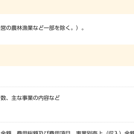
経営の農林漁業など一部を除く。）。
者数、主な事業の内容など
）金額、費用総額及び費用項目、事業別売上（収入）金