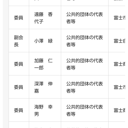
遠藤 香
公共的団体の代表
委員
富士市
代子
者等
副会
公共的団体の代表
小澤 緑
富士自
長
者等
加藤 仁
公共的団体の代表
委員
富士商
一郎
者等
深澤 伸
公共的団体の代表
委員
富士市
嘉
者等
海野 幸
公共的団体の代表
委員
富士商
男
者等