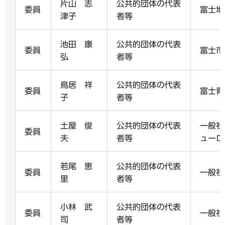
片山 志
公共的団体の代表
委員
富士地
津子
者等
池田 康
公共的団体の代表
委員
富士市
弘
者等
鳥居 祥
公共的団体の代表
委員
富士青
子
者等
土屋 俊
公共的団体の代表
一般社
委員
夫
者等
ューロ
若尾 恵
公共的団体の代表
委員
一般社団
里
者等
小林 武
公共的団体の代表
委員
一般社
司
者等