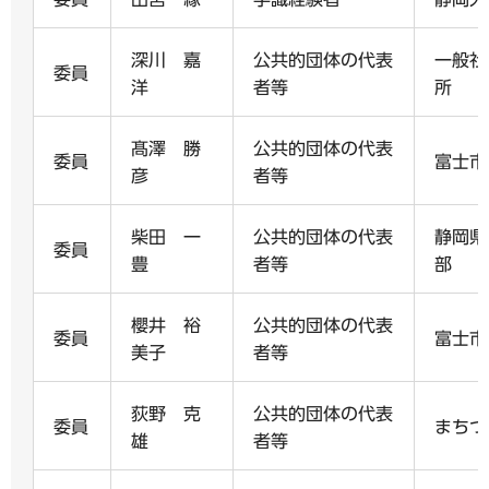
深川 嘉
公共的団体の代表
一般社
委員
洋
者等
所
髙澤 勝
公共的団体の代表
委員
富士市
彦
者等
柴田 一
公共的団体の代表
静岡県
委員
豊
者等
部
櫻井 裕
公共的団体の代表
委員
富士市
美子
者等
荻野 克
公共的団体の代表
委員
まちづ
雄
者等