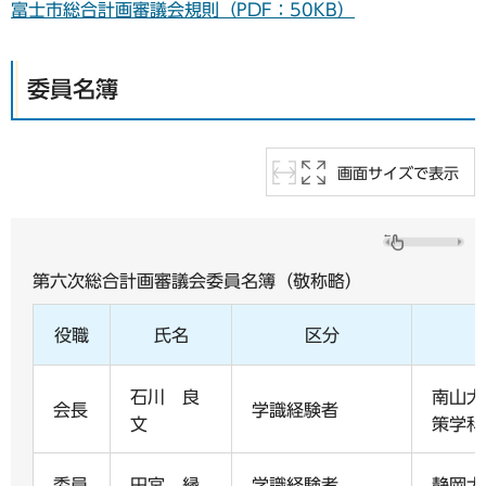
富士市総合計画審議会規則（PDF：50KB）
委員名簿
画面サイズで表示
第六次総合計画審議会委員名簿（敬称略）
役職
氏名
区分
石川 良
南山大
会長
学識経験者
文
策学科
委員
田宮 縁
学識経験者
静岡大