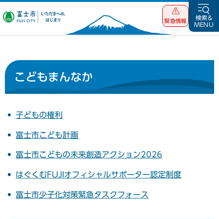
富士市 いただ
検索&
緊急情報
MENU
きへの、はじま
り
こどもまんなか
子どもの権利
富士市こども計画
富士市こどもの未来創造アクション2026
はぐくむFUJIオフィシャルサポーター認定制度
富士市少子化対策緊急タスクフォース