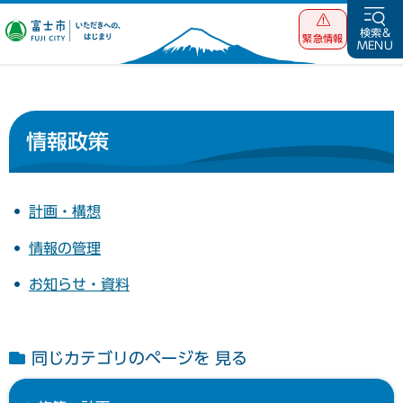
富士市 いただ
検索&
緊急情報
MENU
きへの、はじま
り
情報政策
計画・構想
情報の管理
お知らせ・資料
同じカテゴリのページを 見る